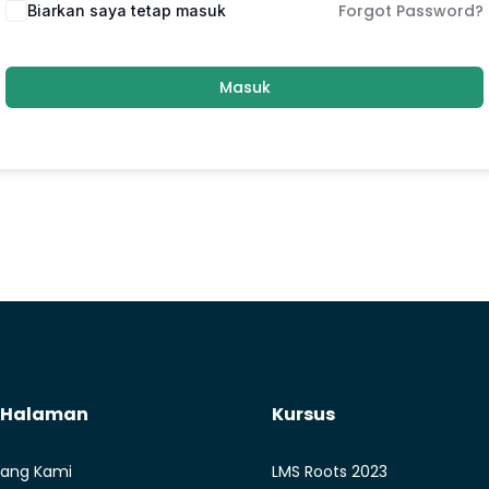
Forgot Password?
Biarkan saya tetap masuk
Masuk
t Halaman
Kursus
ang Kami
LMS Roots 2023