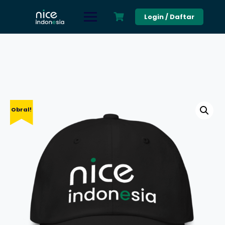
Skip
to
Login / Daftar
content
Obral!